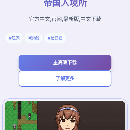
帝国入境所
官方中文,官网,最新版,中文下载
#玩家
#遊戲
#检察官
高速下载
了解更多