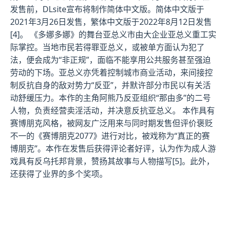
发售前，DLsite宣布将制作简体中文版。简体中文版于
2021年3月26日发售，繁体中文版于2022年8月12日发售
[4]。 《多娜多娜》的舞台亚总义市由大企业亚总义重工实
际掌控。当地市民若得罪亚总义，或被单方面认为犯了
法，便会成为“非正规”，面临不能享用公共服务甚至强迫
劳动的下场。亚总义亦凭着控制城市商业活动，来间接控
制反抗自身的敌对势力“反亚”，并默许部分市民以有关活
动舒缓压力。本作的主角阿熊乃反亚组织“那由多”的二号
人物，负责经营卖淫活动，并决意反抗亚总义。 本作具有
赛博朋克风格，被网友广泛用来与同时期发售但评价褒贬
不一的《赛博朋克2077》进行对比，被戏称为“真正的赛
博朋克”。本作在发售后获得评论者好评，认为作为成人游
戏具有反乌托邦背景，赞扬其故事与人物描写[5]。此外，
还获得了业界的多个奖项。