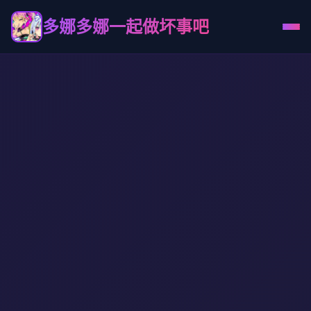
多娜多娜一起做坏事吧