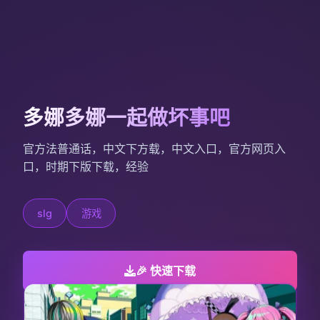
多娜多娜一起做坏事吧
官方法普通话，中文下方载，中文入口，官方网页入
口，时期下版下载，经验
slg
游戏
🎉 快速下载