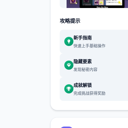
不过这都是里面前头的况情讫
攻略提示
身为伙伴的Yarimon居却突然
新手指南
了威能力800000的「管理弊
快速上手基础操作
撞」，
隐藏要素
发现秘密内容
成就解锁
完成挑战获得奖励
世界不一种类了...仅仅需使应
个臂段不管事什么样的对手都
打倒...(虽然一场搏斗中只能
次)