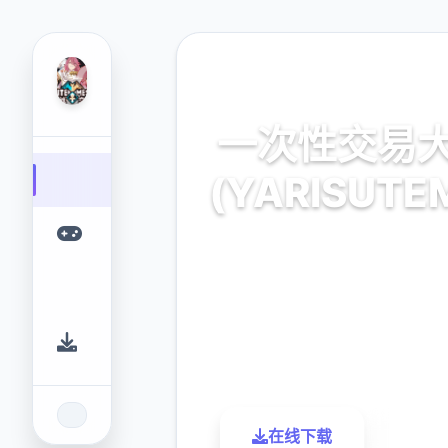
⛓️ 热门推荐
一次性交易
(YARISUTE
官模式极近版汉语,中文
9.4
2.3M
评分
下载
在线下载
了解更