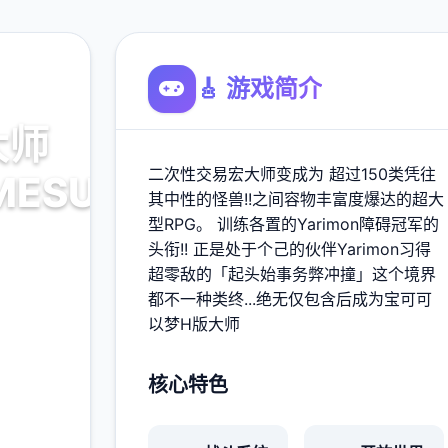
🎸 游戏简介
大师
二次性交易宏大师变成为 超过150类凭往
MESUBUTA)
其中性的怪兽!!之间容物丰富度爆达的超大
型RPG。 训练各置的Yarimon障碍冠军的
复度
头衔!! 正是处于个己的伙伴Yarimon习得
超零敌的「起头始事务弊冲撞」这个境界
都不一种类终...绝无仅包含后成为宝可可
900K
以梦H版大师
玩家
核心特色
多