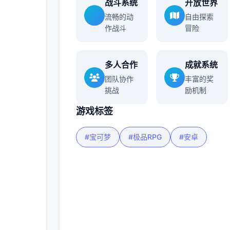
战斗系统
开放世界
流畅的动
自由探索
作战斗
冒险
多人合作
成就系统
团队协作
丰富的奖
挑战
励机制
游戏标签
#宝可梦
#极品RPG
#安卓