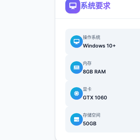
系统要求
即然，光靠这样就愿要当朝冠
次太天日真了，作为训练家就
不断精展自身己的技巧，但就
这样，对于第一次击败儿期玩
操作系统
Windows 10+
我已经是极其开张神的事情了
于可用把一些输掉的钱给拿回
内存
到...
8GB RAM
一次式交易庞大师s 然后，我
随波逐流处踏上了体验之旅(
显卡
玩伴用「我要向旅行了，您们
GTX 1060
我去旅行」的压力逼迫)。
存储空间
在旅行的途中，我慢慢的接触
50GB
这世界的谜团...
我的冒险正型放始了!!