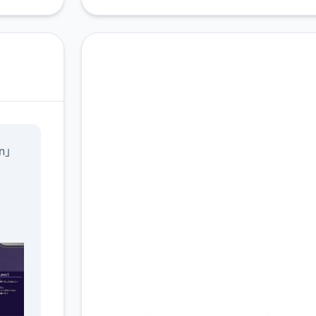
在线下载 一次性交易大
n」
师
(YARISUTEMESUBUTA
完整版游戏，免费体验
2.3M+
4.9/5
900K+
总下载量
用户评分
活跃用户