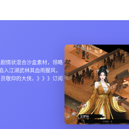
侠剧情状混合沙盒素材，领略
陷入江湖武林其血雨腥风，
万员敬仰的大侠。》》》订阅