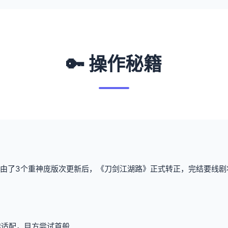
🔑 操作秘籍
由了3个重神庞版次更新后，《刀剑江湖路》正式转正，完结要线剧状（数
在作适配，目方尝试首般