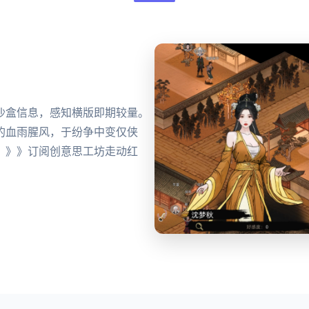
沙盒信息，感知横版即期较量。
的血雨腥风，于纷争中变仅侠
》》》订阅创意思工坊走动红