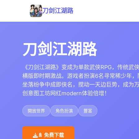
刀剑江湖路
刀剑江湖路
《刀剑江湖路》变成为单款武侠RPG，传统武
横版即时期激战。游戏者扮演6名寻常稀少年，
坐落纷争中成即侠名，搅动一天边巨势，成为
创意图工坊网红modern体验倍增！
開放世界
角色扮演
豐富
🚿 免费下载