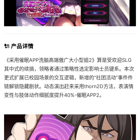
🔌 产品详情
《采用催眠APP洗脑高端傲广大小型姐2》算是受欢迎SLG
其中式的续搞，领略者通过策略性选定影响士员键系。本次
更式扩展已校园场景的交互逻辑，新增的“社团活动”事件件
链解锁隐藏剧状。动态演出赶来采用thorn2D方法，表演情
变性与肢体动作细腻度提升40%-催眠APP2。