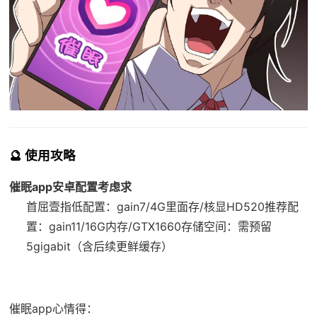
🔮 使用攻略
催眠app安卓配置考虑求
​首屈壹指低配置​
​：gain7/4G里面存/核显HD520
​推荐配
置​
​：gain11/16G内存/GTX1660
​存储空间​
​：需预留
5gigabit（含后续更鲜缓存）
催眠app心情得：