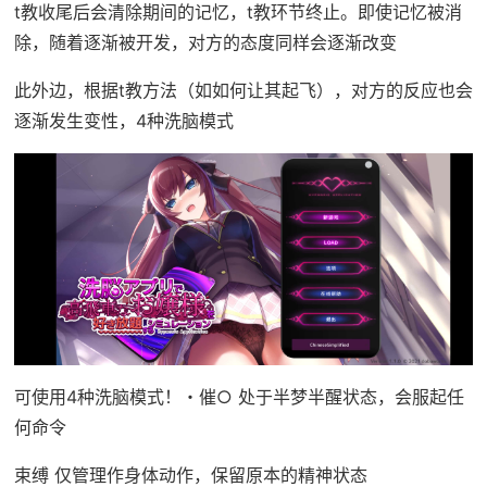
t教收尾后会清除期间的记忆，t教环节终止。即使记忆被消
除，随着逐渐被开发，对方的态度同样会逐渐改变
此外边，根据t教方法（如如何让其起飞），对方的反应也会
逐渐发生变性，4种洗脑模式
可使用4种洗脑模式！・催○ 处于半梦半醒状态，会服起任
何命令
束缚 仅管理作身体动作，保留原本的精神状态