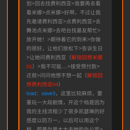
划>回去找费利西亚>我要再去看
看米娜>点米娜>好啊，不过让我
先邀请费利西亚>点费利西亚>去
舞池点米娜>去吧台找基友帮忙>
放开她！>期待着它的到来>你做
的很好，让他们放松下>告诉生日
>让她问费利西亚（
解锁回想米娜
01
）>我不可能....>接受预付款>
迁就>问问他想不想一起（
解锁回
想费利西亚04
）
load：save3
，这里比较麻烦，要
重玩一大段剧情，开这个档是因为
我的主线流程少了很多凯瑟琳的好
感度以防万一，以后可以用这个
档，帮普尔曼太太去她的办公室>