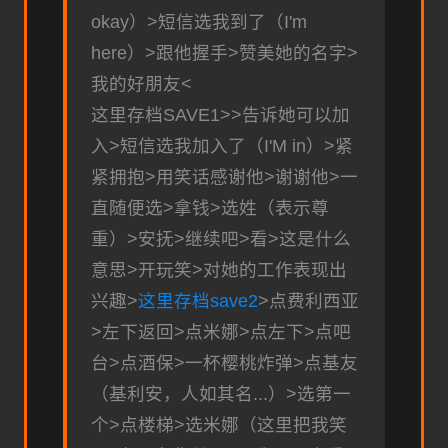
okay）>短信选我到了（I'm
here）>跟他握手>赞美她的名字>
我的好朋友<
这里存档SAVE1>>告诉她可以加
入>短信选我加入了（I'M in）>紧
紧拥抱>用笑话感谢他>谢谢他>一
直随便选>拿钱>选姓（表示尊
重）>安抚>继续吧>看>这是什么
意思>开玩笑>对她的工作表现出
兴趣>
这里存档save2
>点费利西亚
>左下返回>点米娜>点左下>点吧
台>点酒保>一杯樱桃炸弹>点基友
（基利安，人如其名...）>选第一
个>点楼梯>选米娜（这里把我笑