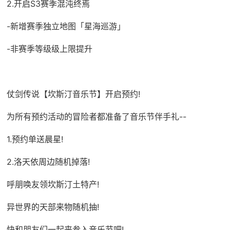
2.开启S3赛季混沌终焉
-新增赛季独立地图「星海巡游」
-非赛季等级级上限提升
仗剑传说【坎斯汀音乐节】开启预约!
为所有预约活动的冒险者都准备了音乐节伴手礼--
1.预约单送晨星!
2.洛天依周边随机掉落!
呼朋唤友领坎斯汀土特产!
异世界的天部来物随机抽!
快和朋友们一起来参入音乐节吧!