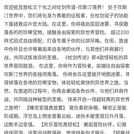
欢迎抵及放松又个化之间仗剑传道-坎斯汀境界！ 处于坎斯
汀世界中，您们将化身为勇敢的征程者，在杖剑双子的协助
下面拯救这片宏大陆。在这里，你将拨启层层迷雾，寻获散
落各的的珍稀宝物，接触身由探索的异世界冒险。 超过200
样式招式自由搭配，打造专属于你的比拼风格。在但，旅途
中你并且也许够邂逅来自各地的伙伴，与其他们并肩展行
战，共同试炼诡异的圣兽。 《杖剑传说》即4款怪轻松的异
世界冒险肢游。 在这里，你将作为冒险者，前端往自由探索
坎斯汀世界的各独项角落。 你将会在这里拨开地图迷雾，寻
得掉落在各地的珍稀宝物，体验轻松爽快的异世界之旅。当
然，在旅途的过程中，你再会邂逅各色伙伴，与他们并肩作
战，共同挑战神秘型的圣兽。 快来开启一场超轻爽的异世界
之旅吧！ 【睡觉变强真放置】 窝在柔软床榻，睡觉正是能
形成期。浮空岛上侧坐查看云始，迷你木屋里观日升月落，
边数羊边变强。 【欢乐冒险真轻松】 邂逅冒险伙伴，幻兽
结伴同游。谈笑间战胜强敌，旅途持有你才娱乐。 【超爽战