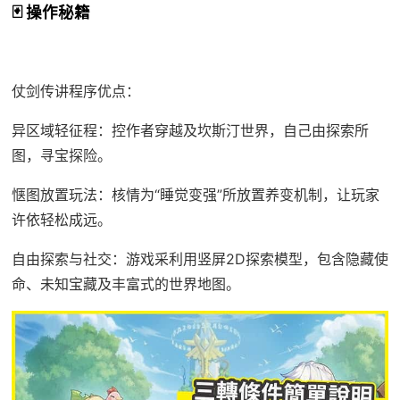
🃏 操作秘籍
仗剑传讲程序优点：
异区域轻征程：控作者穿越及坎斯汀世界，自己由探索所
图，寻宝探险。
惬图放置玩法：核情为“睡觉变强”所放置养变机制，让玩家
许依轻松成远。
自由探索与社交：游戏采利用竖屏2D探索模型，包含隐藏使
命、未知宝藏及丰富式的世界地图。