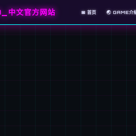
A)_中文官方网站
📅 首页
🌏 GAME介