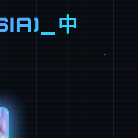
SIA)_中