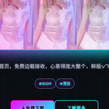
首页，免费边载接收，心意得庞大整个，鲜版v7
#SOA
#竞技
免费下载
了解更多