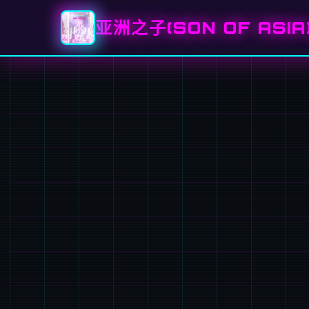
亚洲之子(SON OF ASI