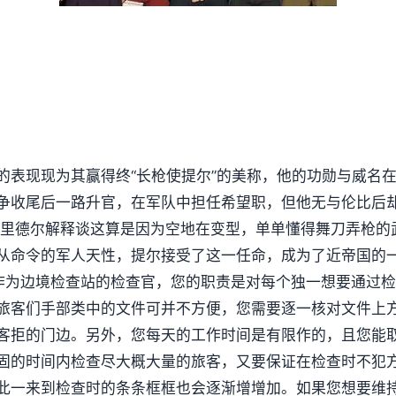
的表现现为其赢得终“长枪使提尔”的美称，他的功勋与威名
争收尾后一路升官，在军队中担任希望职，但他无与伦比后
·里德尔解释谈这算是因为空地在变型，单单懂得舞刀弄枪的
从命令的军人天性，提尔接受了这一任命，成为了近帝国的
作为边境检查站的检查官，您的职责是对每个独一想要通过
旅客们手部类中的文件可并不方便，您需要逐一核对文件上
客拒的门边。另外，您每天的工作时间是有限作的，且您能
固的时间内检查尽大概大量的旅客，又要保证在检查时不犯
此一来到检查时的条条框框也会逐渐增增加。如果您想要维