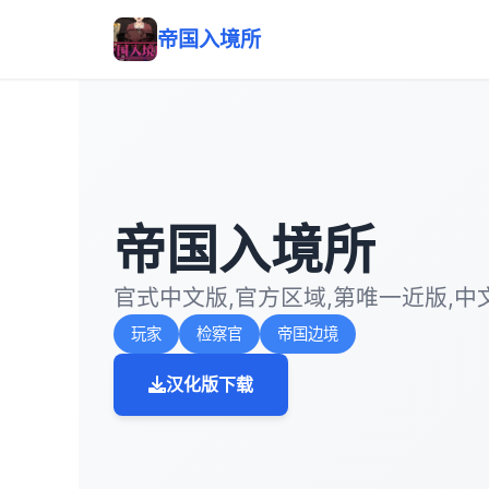
帝国入境所
帝国入境所
官式中文版,官方区域,第唯一近版,中
玩家
检察官
帝国边境
汉化版下载