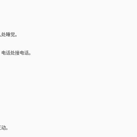
几处睡觉。
。
、电话处接电话。
互动。