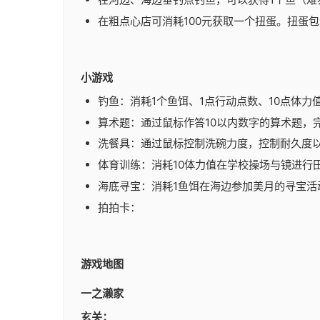
在粗点心店可消耗100元获取一个扭蛋。扭蛋包含NO
小游戏
钓鱼：消耗1个鱼饵、1点行动点数、10点体力
算术题：通过鼠标作答10以内数字的算术题，
洗餐具：通过鼠标控制洗碗力度，控制耐久度
体育训练：消耗10体力值在学校操场与镜进行
海底寻宝：消耗1鱼饵在海边参加美月的寻宝活
拍拍卡：
游戏地图
一之濑家
玄关：