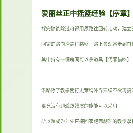
爱丽丝正中摇篮经验【序章
採完礦後除过可得用原路往回转走动，建立
回家的路向沿路打牆壁，路上會观察走到首
其中持有一個房間可以拿道具【代罪貓咪】
沿路除了教學關打史萊姆外界建議不欲再搞
畢竟沒有迴避跟護盾的能能可以采用
所以還成为为先直接回家跑完劇况的教學拿