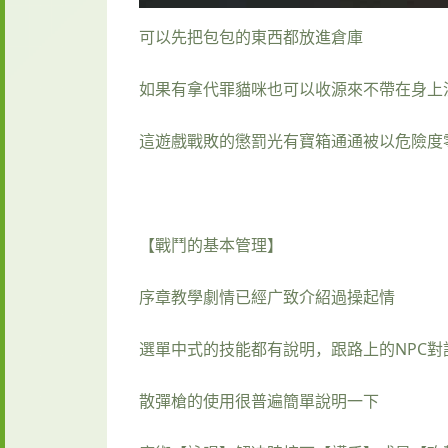
可以先把包包的東西都放進倉庫
如果有拿代罪貓咪也可以收源來不帶在身上
這遊戲戰敗的懲罰光有寶箱通通被以危險度
【戰鬥的基本管理】
序章教學劇情已經广致介紹過操起情
選單中式的技能都有說明，跟路上的NPC對
散彈槍的使用很普遍簡單說明一下