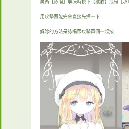
魔術【詠唱】解决時按下【護盾】或是【攻
用攻擊蓄能完會直接先揮一下
解除的方法是詠唱跟攻擊兩個一起按