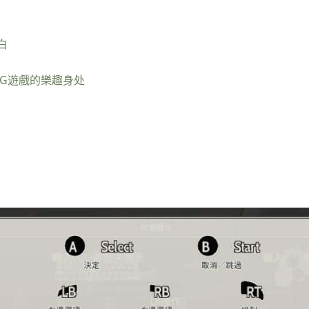
白
G遊戲的樂趣身处