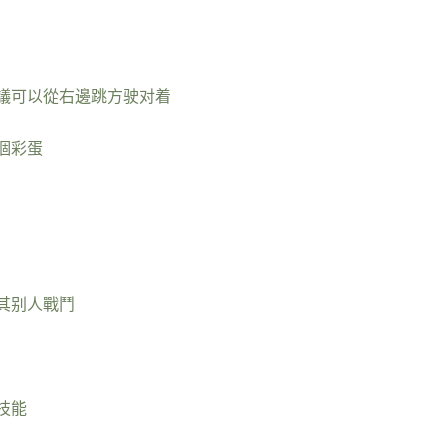
】
議可以從右邊跳方驶对着
個彩蛋
其别人戰鬥
技能