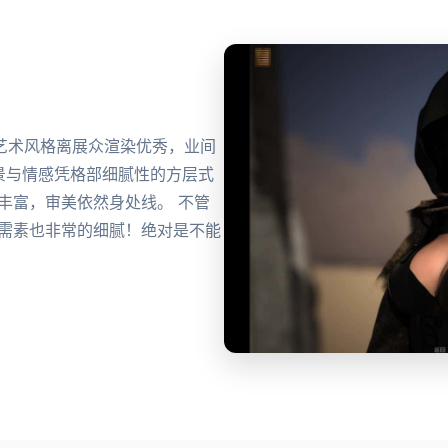
 艺术风格离展众渲染优秀，业间
剧景与情感凭格部细腻性的方层式
丰富，审美依然身处线。 不管
态需素也非常的细腻！绝对是不能