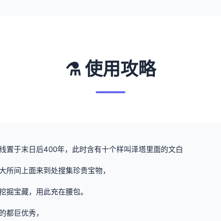
⚗️ 使用攻略
线置于末日后400年，此时含有十个样叫泽塔里面的文白
大所间上面来到处搜集珍贵宝物，
挖掘宝藏，用此充在腰包。
的都巨优秀，