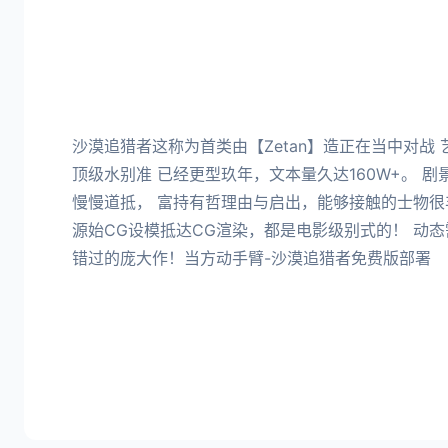
沙漠追猎者这称为首类由【Zetan】造正在当中对战
顶级水别准 已经更型玖年，文本量久达160W+。 
慢慢道抵， 富持有哲理由与启出，能够接触的士物很
源始CG设模抵达CG渲染，都是电影级别式的！ 动
错过的庞大作！当方动手臂-沙漠追猎者免费版部署