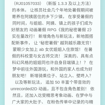
（RJ01057033）（新版 1.3.3 及以上方法）
的本体。 让核员社会几个年地处暑假期间被
寄养在阿姨居住的乡下少镇， 在享受暑假的
同时间，与姐姐、阿姨、镇上的孩子们成为
好朋友的 动画暑假 RPG《我的秘密暑假 2》
实在量改行！ 新增角色与新玩法，新地图搭
配新事件， 让 “秘密暑假” 越到越乐趣无穷！
蒙眼少女加上 ab 女优姐姐入住旅馆！ 在暑
假的科校里与女古师交流！ 深奥的、具有点
科幻风格的姐姐同也许自身目端镇上！？ 在
梦中前往外国游玩，和外国的家人也成为好
朋友吧！ 新增骑乘位子、站立入、壁咚入？
以及等新玩法， 追加 50 丰富个带音效的
unrecorded2D 动画，且不包含角色差别！ 依
然且，还加入讫受精思考象动画、在梦中与
广大家的大肚子、 在粉色传单中记录的与精