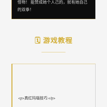
怪物！ 能赞成她个人己的，就有她自己
的双拳！
🗓️ 游戏教程
<p>真红玛瑙技巧:</p>