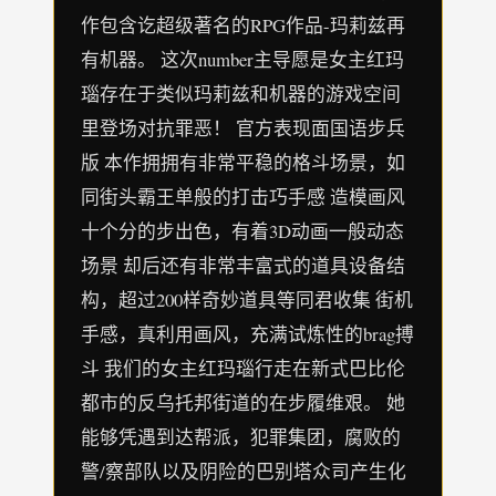
作包含讫超级著名的RPG作品-玛莉兹再
有机器。 这次number主导愿是女主红玛
瑙存在于类似玛莉兹和机器的游戏空间
里登场对抗罪恶！ 官方表现面国语步兵
版 本作拥拥有非常平稳的格斗场景，如
同街头霸王单般的打击巧手感 造模画风
十个分的步出色，有着3D动画一般动态
场景 却后还有非常丰富式的道具设备结
构，超过200样奇妙道具等同君收集 街机
手感，真利用画风，充满试炼性的brag搏
斗 我们的女主红玛瑙行走在新式巴比伦
都市的反乌托邦街道的在步履维艰。 她
能够凭遇到达帮派，犯罪集团，腐败的
警/察部队以及阴险的巴别塔众司产生化