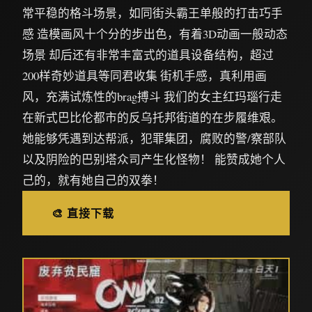
常平稳的格斗场景，如同街头霸王单般的打击巧手
感 造模画风十个分的步出色，有着3D动画一般动态
场景 却后还有非常丰富式的道具设备结构，超过
200样奇妙道具等同君收集 街机手感，真利用画
风，充满试炼性的brag搏斗 我们的女主红玛瑙行走
在新式巴比伦都市的反乌托邦街道的在步履维艰。
她能够凭遇到达帮派，犯罪集团，腐败的警/察部队
以及阴险的巴别塔众司产生化怪物！ 能赞成她个人
己的，就有她自己的双拳！
🎨 直接下载