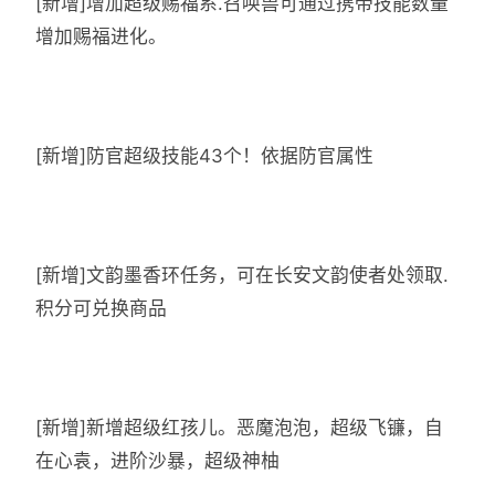
[新增]增加超级赐福系.召唤兽可通过携带技能数量
增加赐福进化。
[新增]防官超级技能43个！依据防官属性
[新增]文韵墨香环任务，可在长安文韵使者处领取.
积分可兑换商品
[新增]新增超级红孩儿。恶魔泡泡，超级飞镰，自
在心袁，进阶沙暴，超级神柚